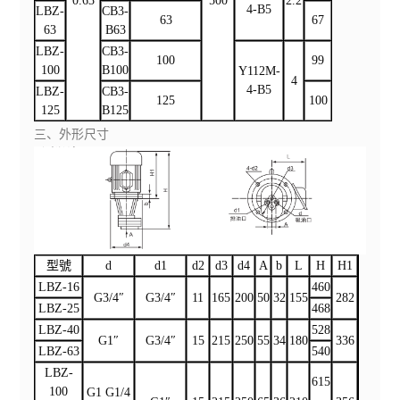
0.63
500
2.2
4-B5
LBZ-
CB3-
63
67
63
B63
LBZ-
CB3-
100
99
100
B100
Y112M-
4
4-B5
LBZ-
CB3-
125
100
125
B125
三、外形尺寸
型號
d
d1
d2
d3
d4
A
b
L
H
H1
LBZ-16
460
G3/4″
G3/4″
11
165
200
50
32
155
282
LBZ-25
468
LBZ-40
528
G1″
G3/4″
15
215
250
55
34
180
336
LBZ-63
540
LBZ-
615
100
G1 G1/4