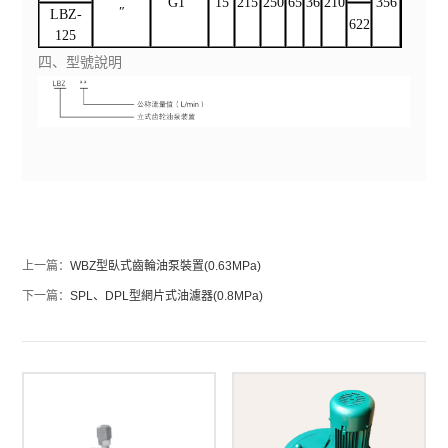
G1″
15
215
250
65
36
210
356
″
LBZ-
622
125
四、型號說明
上一篇：
WBZ型臥式齒輪油泵裝置(0.63MPa)
下一篇：
SPL、DPL型網片式油濾器(0.8MPa)