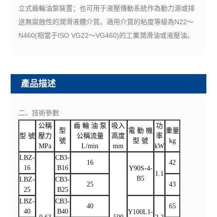
立式齒輪油泵裝置；也可用于液壓傳動系統作為動力源或排
送無腐蝕性的潤滑液體介質。適用介質的粘度等級為N22～
N460(相當于ISO VG22～VG460)的工業潤滑油或液壓油。
產品描述
二、技術參數
公稱
齒 輪 油 泵
吸入
功
型
電 動 機
重量
型 號
壓力
公稱流量
高度
率
號
型 號
kg
MPa
L/min
mm
kW
LBZ-
CB3-
16
42
16
B16
Y90S-4-
1.1
B5
LBZ-
CB3-
25
43
25
B25
LBZ-
CB3-
40
65
40
B40
Y100L1-