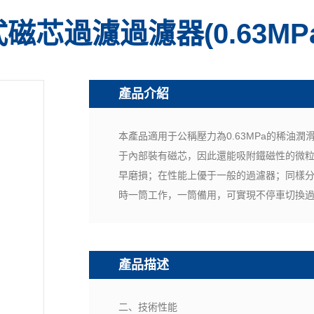
過濾過濾器(0.63MPa)J
產品介紹
本產品適用于公稱壓力為0.63MPa的稀油
于內部裝有磁芯，因此還能吸附鐵磁性的微
早磨損；在性能上優于一般的過濾器；同樣
時一筒工作，一筒備用，可實現不停車切換
產品描述
二、技術性能