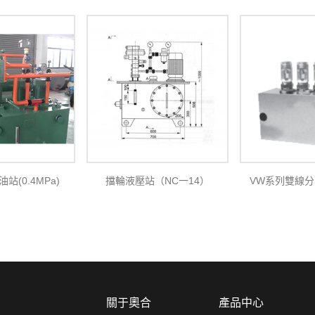
油站(0.4MPa)
擋輪液壓站（NC一14）
VW系列雙線分配
關于奧合
產品中心