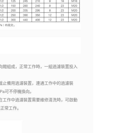
向閥組成，正常工作時，一組過濾裝置投入
截止備用過濾裝置，連通工作中的過濾裝
MPa可不停機換向。
在工作中過濾裝置需要維修清洗時，可啟動
機正常工作。