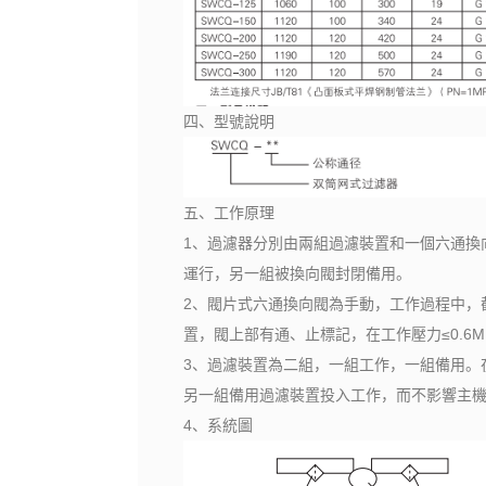
四、型號說明
五、工作原理
1、過濾器分別由兩組過濾裝置和一個六通換
運行，另一組被換向閥封閉備用。
2、閥片式六通換向閥為手動，工作過程中，
置，閥上部有通、止標記，在工作壓力≤0.6
3、過濾裝置為二組，一組工作，一組備用。
另一組備用過濾裝置投入工作，而不影響主
4、系統圖