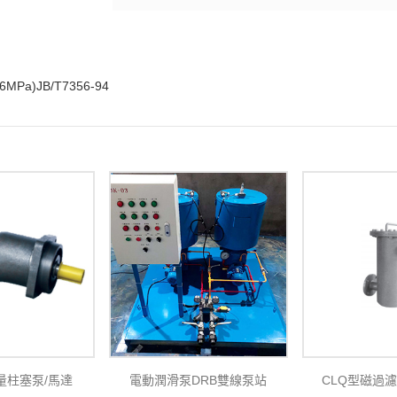
Pa)JB/T7356-94
定量柱塞泵/馬達
電動潤滑泵DRB雙線泵站
CLQ型磁過濾器