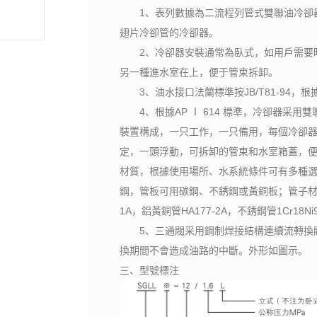
1、表列數據為二流程列管式雙聯油冷卻器
翅片冷卻管的冷卻器。
2、冷卻器安裝通常為臥式，如用戶需要時
另一種進水室在上，便于管束拆卸。
3、油水接口法蘭標準按JB/T81-94，
4、根據AP Ⅰ 614 標準，冷卻器采用
裝置構成，一只工作，一只備用，每個冷卻
定，一頭浮動，可拆卸的管束和水室箱蓋，
材質，根據使用場所、水系統條件可有多種
鋼，管板可用碳鋼、不銹鋼或黃銅板；管子材料
1A，鋁黃銅管HA177-2A，不銹鋼管1Cr18Ni9
5、三通閥采用鋼制焊接結構連續流轉換閥
換期間不會造成油路的中斷。外形如圖示。
三、型號標注