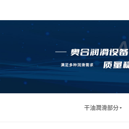
干油潤滑部分