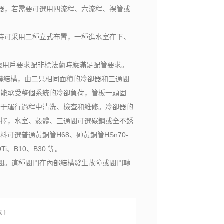
，若需要可選用四流程、六流程、裸管或
可采用二種立式布置，一種進水室在下、
根據用戶要求配非標法蘭時應滿足配管要求。
雙聯結構，由二只相同面積的冷卻器和三通閥
器能承受整個系統的冷卻負荷，管板一頭固
便于運行過程中清洗、檢查和維修。冷卻器的
選擇，水室、殼體、三通閥可選碳鋼或全不銹
可選普通黃銅管H68、砷黃銅管HSn70-
Ti、B10、B30 等。
。這種閥門在內部結構發生故障或閥門轉