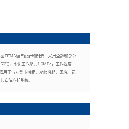
及美國TEMA標準設計和制造，采用全鋼和部分
50℃，水側工作壓力1.0MPa，工作溫度
；適用于汽輪發電機組、壓縮機組、風機、泵
于其它油冷卻系統。