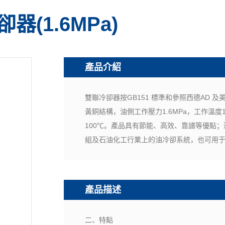
器(1.6MPa)
產品介紹
雙聯冷卻器按GB151 標準和參照西德AD 
黃銅結構，油側工作壓力1.6MPa，工作溫度1
100℃。產品具有節能、高效、靠譜等優點
組及石油化工行業上的油冷卻系統，也可用
產品描述
二、特點