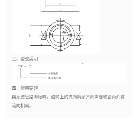
三、型號說明
四、使用要領
與系統管路聯接時，殼體上的流向箭頭方向需要和管內介質
流向相同。