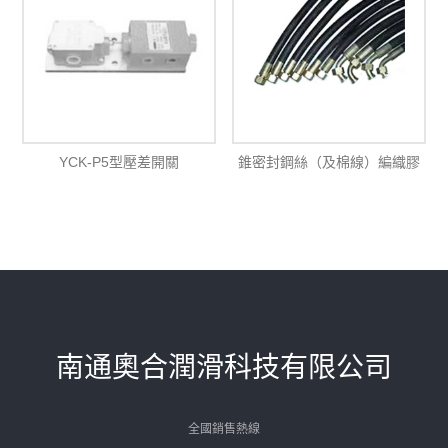
YCK-P5型壓差開關
錐密封鋼絲（及棉線）編織膠
管總成 錐密封膠管接頭螺紋接
頭
南通奧合潤滑科技有限公司
全國銷售熱線