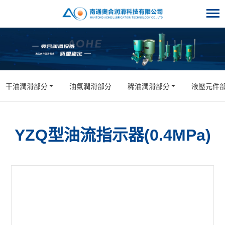
干油潤滑部分
油氣潤滑部分
稀油潤滑部分
液壓元件
YZQ型油流指示器(0.4MPa)