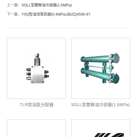
上一篇：
SGLL型雙聯油冷卻器(1.6MPa)
下一篇：
YXQ型油流發訊器(0.4MPa)JB/ZQ4596-97
TLR型油氣分配器
SGLL型雙聯油冷卻器(1.6MPa)