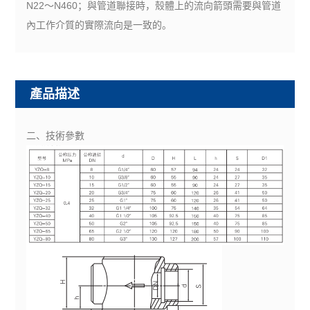
N22～N460；與管道聯接時，殼體上的流向箭頭需要與管道
內工作介質的實際流向是一致的。
產品描述
二、技術參數