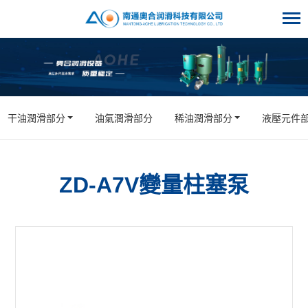
干油潤滑部分
油氣潤滑部分
稀油潤滑部分
液壓元件
ZD-A7V變量柱塞泵