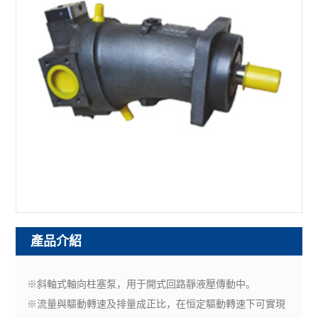
產品介紹
※斜軸式軸向柱塞泵，用于開式回路靜液壓傳動中。
※流量與驅動轉速及排量成正比，在恒定驅動轉速下可實現