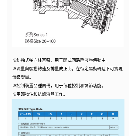
※斜軸式軸向柱塞泵，用于開式回路靜液壓傳動中。
※流量與驅動轉速及排量成正比，在恒定驅動轉速下可實現
無級變量。
※控制裝置品種周備，用于每種控制和調節功能。
※用礦物油和抗燃液體工作。