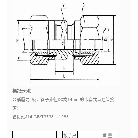
標記示例：
公稱壓力J級，管子外徑D0為14mm的卡套式直通管接
頭：
管接頭J14 GB/T3733.1-1983
扳手尺
重 量