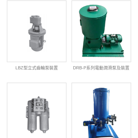
LBZ型立式齒輪泵裝置
DRB-P系列電動潤滑泵及裝置
(0.63MPa)
(40MPa)