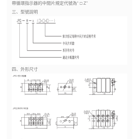
帶循環指示器的中間片規定代號為“ □ Z”
三、型號說明
四、外形尺寸