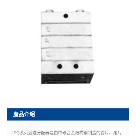
產品介紹
JPQ系列遞進分配器是由中碳合金結構鋼制造的首片、尾片