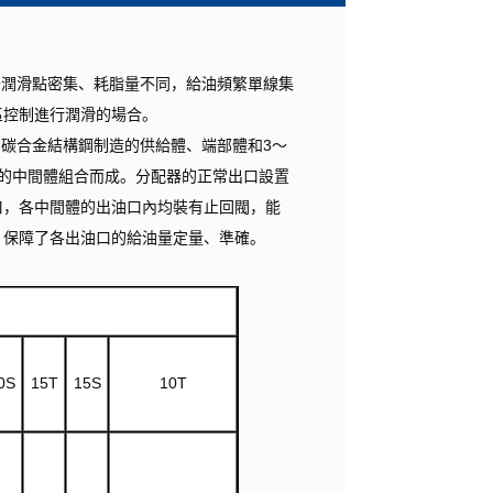
用于潤滑點密集、耗脂量不同，給油頻繁單線集
區控制進行潤滑的場合。
中碳合金結構鋼制造的供給體、端部體和3～
數的中間體組合而成。分配器的正常出口設置
口，各中間體的出油口內均裝有止回閥，能
，保障了各出油口的給油量定量、準確。
0S
15T
15S
10T