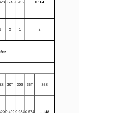
328
0.246
0.492
0.164
1
2
1
2
Mpa
5S
30T
30S
35T
35S
820
0.492
0.984
0.574
1.148