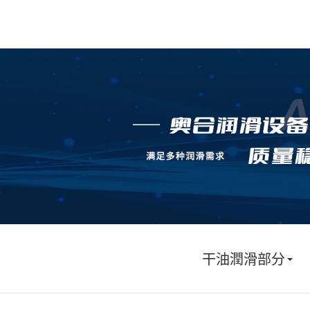
干油潤滑部分