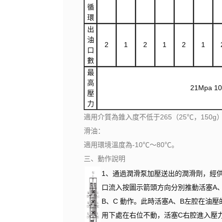
循
環
出
油
2
1
2
1
2
1
口
數
最
高
21Mpa 1
壓
力
適用介質為錐入度不低于265（25℃，150g
滑油：
適用環境溫度為-10℃～80℃。
三、動作說明
1、通過潤滑泵加壓送出的潤滑劑，經
口流入按圖示箭頭方向分別推動活塞A
B、C 動作。此時活塞A、B左腔在油壓
用下處在右位不動，活塞C右腔進入壓