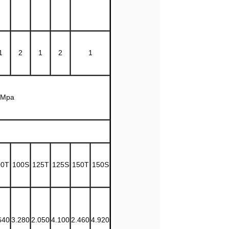
1
2
1
2
1
0Mpa
00T
100S
125T
125S
150T
150S
640
3.280
2.050
4.100
2.460
4.920