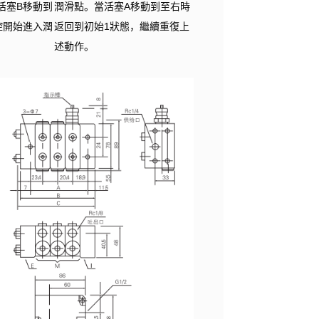
活塞B移動到
潤滑點。當活塞A移動到至右時
腔開始進入潤
返回到初始1狀態，繼續重復上
述動作。