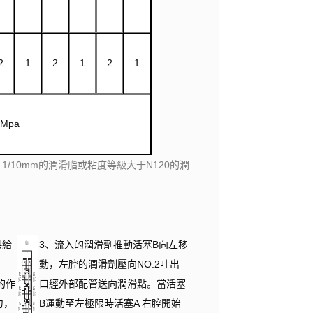
2
1
2
1
2
1
0Mpa
）1/10mm的潤滑脂或粘度等級大于N120的潤
供給
3、流入的潤滑劑推動活塞B向左移
、
動，左腔的潤滑劑壓向NO.2吐出
的作
口經外部配管送向潤滑點。當活塞
力，
B運動至左極限時活塞A 右腔開始