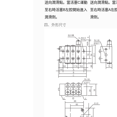
送向潤滑點。當活塞C運動
送向潤滑點。當
至右時活塞B左腔開始進入
至右時活塞A左
潤滑劑。
滑劑。
四、外形尺寸