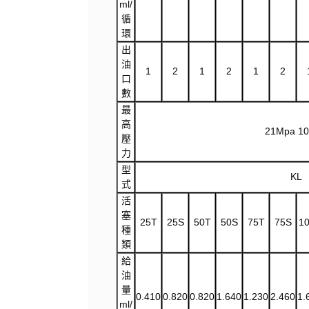
ml/
循
環
出
油
1
2
1
2
1
2
口
數
最
高
21Mpa 1
壓
力
型
KL
式
活
塞
25T
25S
50T
50S
75T
75S
1
種
類
給
油
量
0.410
0.820
0.820
1.640
1.230
2.460
1.
ml/