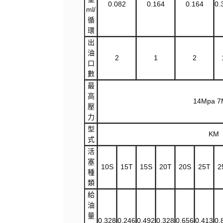
0.082
0.164
0.164
0.
ml/
循
環
出
油
2
1
2
口
數
最
高
14Mpa 7
壓
力
型
KM
式
活
塞
10S
15T
15S
20T
20S
25T
2
種
類
給
油
量
0.328
0.246
0.492
0.328
0.656
0.413
0.