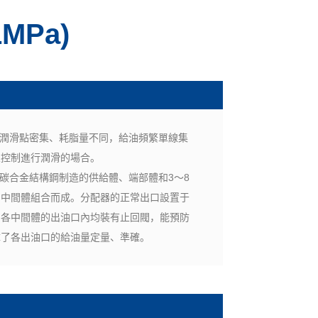
MPa)
于潤滑點密集、耗脂量不同，給油頻繁單線集
區控制進行潤滑的場合。
中碳合金結構鋼制造的供給體、端部體和3～8
的中間體組合而成。分配器的正常出口設置于
，各中間體的出油口內均裝有止回閥，能預防
障了各出油口的給油量定量、準確。