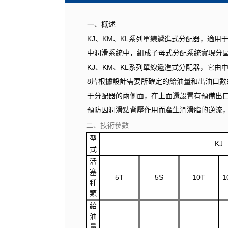
一、概述
KJ、KM、KL系列單線遞進式分配器，適
中潤滑系統中，組成子母式分配系統實現分
KJ、KM、KL系列單線遞進式分配器，它由
8片根據設計需要所確定的給油量和出油口
于分配器的兩側面，在上面還設置有預備出
預防因潤滑點背壓作用而產生潤滑脂的逆流
二、技術參數
型
KJ
式
活
塞
5T
5S
10T
1
種
類
給
油
量