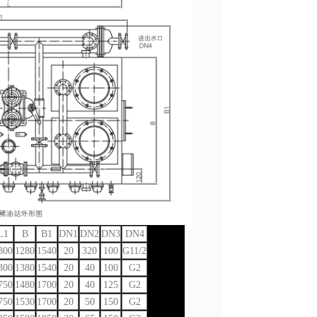
L1
B
B1
DN1
DN2
DN3
DN4
300
1280
1540
20
320
100
G11/2
300
1380
1540
20
40
100
G2
750
1480
1700
20
40
125
G2
750
1530
1700
20
50
150
G2