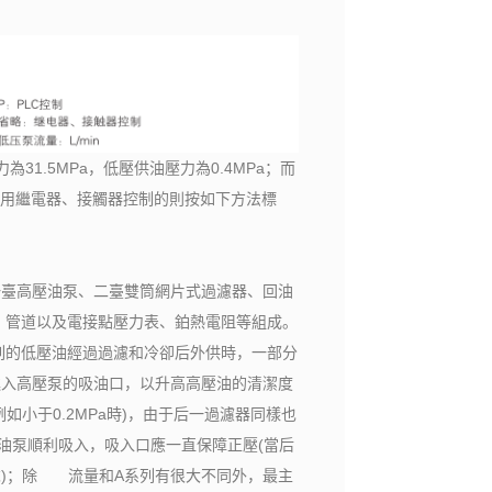
力為31.5MPa，低壓供油壓力為0.4MPa；而
站，采用繼電器、接觸器控制的則按如下方法標
一臺高壓油泵、二臺雙筒網片式過濾器、回油
、管道以及電接點壓力表、鉑熱電阻等組成。
的低壓油經過過濾和冷卻后外供時，一部分
進入高壓泵的吸油口，以升高高壓油的清潔度
如小于0.2MPa時)，由于后一過濾器同樣也
壓油泵順利吸入，吸入口應一直保障正壓(當后
求)；除 流量和A系列有很大不同外，最主