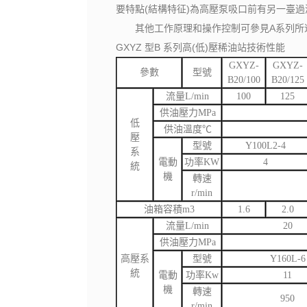
要特點(結構特征)為高壓泵吸口前有另一臺過
其他工作原理和操作控制可參見A系列所
GXYZ 型B 系列高(低)壓稀油站技術性能
GXYZ-
GXYZ-
參數
型號
B20/100
B20/125
流量L/min
100
125
供油壓力MPa
低
供油溫度℃
壓
型號
Y100L2-4
系
電動
功率KW
4
統
機
轉速
r/min
油箱容積m3
1.6
2.0
流量L/min
20
供油壓力MPa
高壓系
型號
Y160L-6
統
電動
功率Kw
11
機
轉速
950
r/min