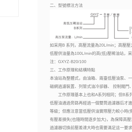
二、型號標注方法
如采用B 系列，高壓流量為20L/min；高壓壓
低壓供油量為100L/min的高(低)壓稀油
注：GXYZ-B20/100
三、工作原理和結構特點
本油站為整體式，由油箱、兩臺低壓油泵、
磁網過濾裝置、列管式油冷卻器、 控制閥門
工作原理基本上也和A系列相同；但B系列
低壓油通過旁路再經過一個雙筒過濾器后才
等級；但應注意當低壓供油實際壓力較小時(例
有壓差損失(也隨時間逐步加大)，為保障高
過濾器切換前壓差達大時也需要滿足這一要