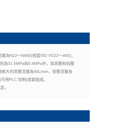
22～N460(相當ISO VG22～460)；
31.5MPa和0.4MPa外，其高壓和低壓
大的高壓流量為40L/min，低壓流量為
(可用PLC 控制)成套組成。
規定。