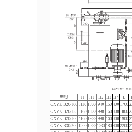
型號
H
H1
H2
H3
H4
L
GXYZ-B20/100
1110
1800
940
160
400
1700
2
GXYZ-B20/125
1160
1800
990
160
400
1800
2
GXYZ-B20/160
1160
1900
990
160
400
1900
2
GXYZ-B30/200
1200
1900
1030
180
400
2200
2