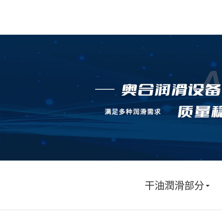
干油潤滑部分