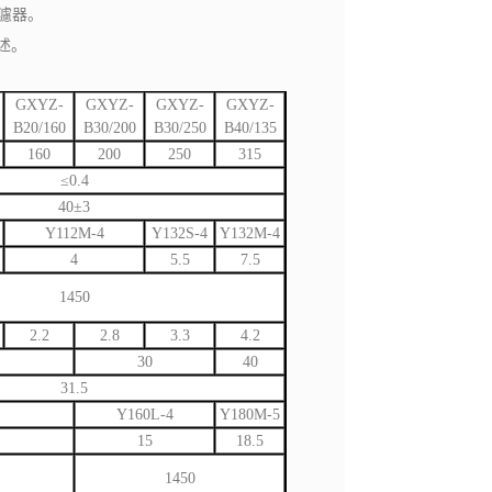
濾器。
述。
GXYZ-
GXYZ-
GXYZ-
GXYZ-
B20/160
B30/200
B30/250
B40/135
160
200
250
315
≤0.4
40±3
Y112M-4
Y132S-4
Y132M-4
4
5.5
7.5
1450
2.2
2.8
3.3
4.2
30
40
31.5
Y160L-4
Y180M-5
15
18.5
1450